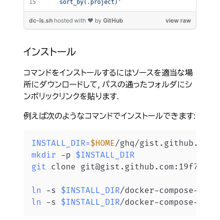
    sort_by(.project)
'
dc-ls.sh
hosted with ❤ by
GitHub
view raw
インストール
コマンドをインストールするにはソースを適当な場
所にダウンロードして, パスの通ったフォルダにシ
ンボリックリンクを貼ります.
例えば次のようなコマンドでインストールできます:
INSTALL_DIR
=
$HOME
/ghq/gist.github.com/
mkdir
 -p 
$INSTALL_DIR
git
 clone git@gist.github.com:19f7e1b3
ln
 -s 
$INSTALL_DIR
ln
 -s 
$INSTALL_DIR