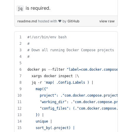
is required.
jq
readme.md
hosted with ❤ by
GitHub
view raw
#!
/usr/bin/env bash
#
#
 Down all running Docker Compose projects
#
docker ps --filter 
"
label=com.docker.compose.proje
  xargs docker inspect 
|
\
  jq -r 
'
map( .Config.Labels ) |
    map({"
      project": ."com.docker.compose.project",
      "working_dir": ."com.docker.compose.project.
      "config_files": (."com.docker.compose.projec
    }) |
    unique |
    sort_by(.project) |