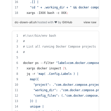
    .[] |
    "cd " + .working_dir + " && docker compose " +
  xargs -IXXX bash -c XXX
;
dc-down-all.sh
hosted with ❤ by
GitHub
view raw
#!
/usr/bin/env bash
#
#
 List all running Docker Compose projects
#
docker ps --filter 
"
label=com.docker.compose.proje
  xargs docker inspect 
|
\
  jq -r 
'
map( .Config.Labels ) |
    map({
      "project": ."com.docker.compose.project",
      "working_dir": ."com.docker.compose.project.
      "config_files": (."com.docker.compose.projec
    }) |
    unique |