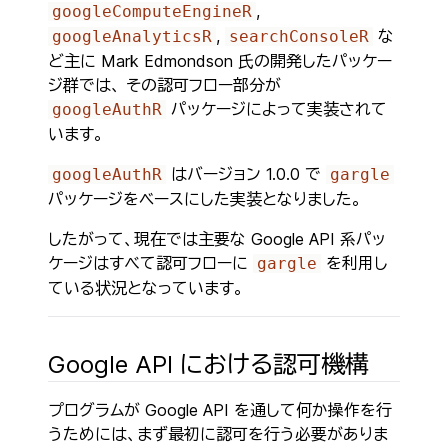
,
googleComputeEngineR
,
な
googleAnalyticsR
searchConsoleR
ど主に Mark Edmondson 氏の開発したパッケー
ジ群では、 その認可フロー部分が
パッケージによって実装されて
googleAuthR
います。
はバージョン 1.0.0 で
googleAuthR
gargle
パッケージをベースにした実装となりました。
したがって、現在では主要な Google API 系パッ
ケージはすべて認可フローに
を利用し
gargle
ている状況となっています。
Google API における認可機構
プログラムが Google API を通して何か操作を行
うためには、まず最初に認可を行う必要がありま