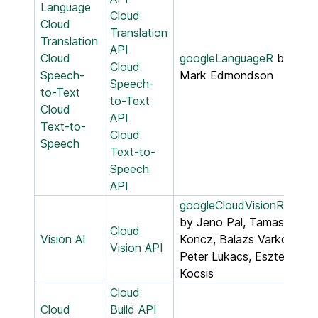
Language
Cloud
Cloud
Translation
Translation
API
Cloud
googleLanguageR
by
Cloud
Speech-
Mark Edmondson
Speech-
to-Text
to-Text
Cloud
API
Text-to-
Cloud
Speech
Text-to-
Speech
API
googleCloudVisionR
by Jeno Pal, Tamas
Cloud
Vision AI
Koncz, Balazs Varkoly,
Vision API
Peter Lukacs, Eszter
Kocsis
Cloud
Cloud
Build API