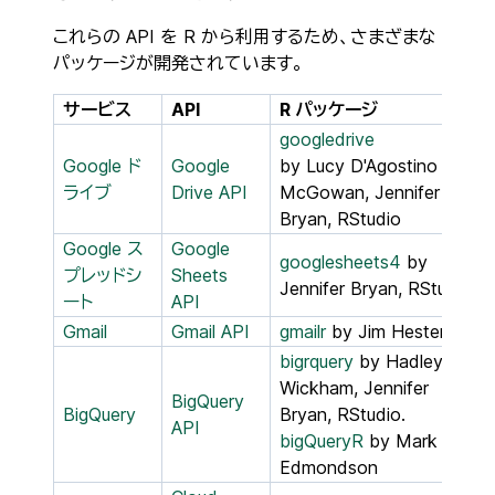
これらの API を R から利用するため、さまざまな
パッケージが開発されています。
サービス
API
R パッケージ
googledrive
Google ド
Google
by Lucy D'Agostino
ライブ
Drive API
McGowan, Jennifer
Bryan, RStudio
Google ス
Google
googlesheets4
by
プレッドシ
Sheets
Jennifer Bryan, RStudio
ート
API
Gmail
Gmail API
gmailr
by Jim Hester
bigrquery
by Hadley
Wickham, Jennifer
BigQuery
BigQuery
Bryan, RStudio.
API
bigQueryR
by Mark
Edmondson