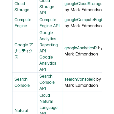
Cloud
Cloud
googleCloudStorageR
Storage
Storage
by Mark Edmondson
API
Compute
Compute
googleComputeEngineR
Engine
Engine API
by Mark Edmondson
Google
Analytics
Google ア
Reporting
googleAnalyticsR
by
ナリティク
API
Mark Edmondson
ス
Google
Analytics
API
Search
Search
searchConsoleR
by
Console
Console
Mark Edmondson
API
Cloud
Natural
Language
Natural
API