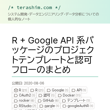
/* terashim.com */
システム開発・データエンジニアリング・データ分析についての
個人的なノート
R + Google API 系パ
ッケージのプロジェク
トテンプレートと認可
フローのまとめ
公開日:
2020-08-06
R
R
Google
API
(
21
)
(
21
)
(
1
)
(
1
)
OAuth2
認可
Docker
(
1
)
(
1
)
(
11
)
rocker
GitHub
テンプレート
(
6
)
(
6
)
(
1
)
RStudio
gargle
googleAuthR
(
7
)
(
1
)
(
1
)