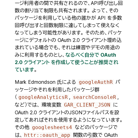
ージ利用者の間で共有されるので、API呼び出し回
数の割り当て制限も共有されます。 よって、その
パッケージを利用している他の誰かが API を多数
回呼び出すと回数制限に達してしまって使えなく
なってしまう可能性があります。 そのため、パッケ
ージにデフォルトの OAuth 2.0 クライアント埋め込
まれている場合でも、それは練習やデモの用途の
みに利用するものとし、
なるべく自分で OAuth
2.0 クライアント を作成して使うことが推奨され
ています
。
Mark Edmondson 氏による
パ
googleAuthR
ッケージやそれを利用したパッケージ群
（
,
,
googleAnalyticsR
searchConsoleR
など）では、 環境変数
に
GAR_CLIENT_JSON
OAuth 2.0 クライアントのJSONファイルパスを設
定してあればそれを使用するようになっています。
その他
などのパッケージで
googlesheets4
は、
関数の引数で OAuth
httr::oauth_app