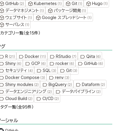
GitHub
Kubernetes
Git
Hugo
(
2
)
(
1
)
(
1
)
(
1
)
データマネジメント
パッケージ開発
(
1
)
(
1
)
ウェブサイト
Google スプレッドシート
(
1
)
(
1
)
サーバレス
(
1
)
» カテゴリ一覧（全
15
件）
タグ
R
Docker
RStudio
Qiita
(
21
)
(
11
)
(
7
)
(
6
)
Shiny
GCP
rocker
GitHub
(
6
)
(
6
)
(
6
)
(
6
)
セキュリティ
SQL
Git
(
4
)
(
3
)
(
3
)
Docker Compose
renv
(
3
)
(
3
)
Shiny modules
BigQuery
Dataform
(
2
)
(
2
)
(
2
)
データエンジニアリング
データパイプライン
(
2
)
(
2
)
Cloud Build
CI/CD
(
2
)
(
2
)
» タグ一覧（全
95
件）
ソーシャル
GitHub