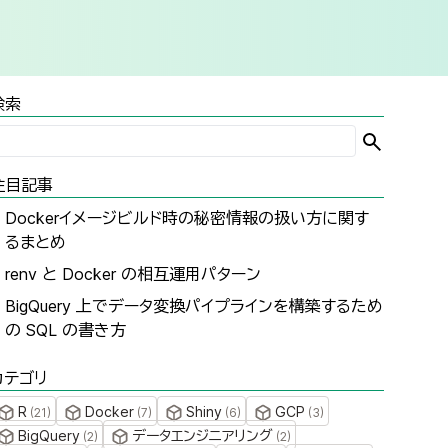
検索
注目記事
Dockerイメージビルド時の秘密情報の扱い方に関す
るまとめ
renv と Docker の相互運用パターン
BigQuery 上でデータ変換パイプラインを構築するため
の SQL の書き方
カテゴリ
R
Docker
Shiny
GCP
(
21
)
(
7
)
(
6
)
(
3
)
BigQuery
データエンジニアリング
(
2
)
(
2
)