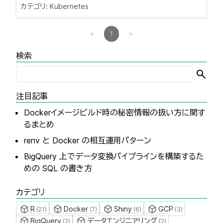
カテゴリ:
Kubernetes
<
1
>
検索
注目記事
Dockerイメージビルド時の秘密情報の扱い方に関す
るまとめ
renv と Docker の相互運用パターン
BigQuery 上でデータ変換パイプラインを構築するた
めの SQL の書き方
カテゴリ
R
Docker
Shiny
GCP
(
21
)
(
7
)
(
6
)
(
3
)
BigQuery
データエンジニアリング
(
2
)
(
2
)