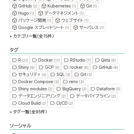
GitHub
Kubernetes
Git
(
2
)
(
1
)
(
1
)
Hugo
データマネジメント
(
1
)
(
1
)
パッケージ開発
ウェブサイト
(
1
)
(
1
)
Google スプレッドシート
サーバレス
(
1
)
(
1
)
» カテゴリ一覧（全
15
件）
タグ
R
Docker
RStudio
Qiita
(
21
)
(
11
)
(
7
)
(
6
)
Shiny
GCP
rocker
GitHub
(
6
)
(
6
)
(
6
)
(
6
)
セキュリティ
SQL
Git
(
4
)
(
3
)
(
3
)
Docker Compose
renv
(
3
)
(
3
)
Shiny modules
BigQuery
Dataform
(
2
)
(
2
)
(
2
)
データエンジニアリング
データパイプライン
(
2
)
(
2
)
Cloud Build
CI/CD
(
2
)
(
2
)
» タグ一覧（全
95
件）
ソーシャル