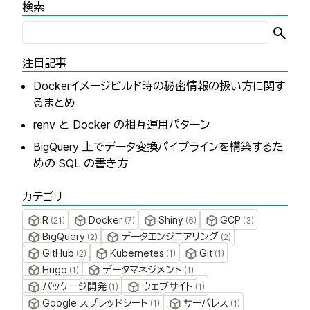
検索
注目記事
Dockerイメージビルド時の秘密情報の扱い方に関す
るまとめ
renv と Docker の相互運用パターン
BigQuery 上でデータ変換パイプラインを構築するた
めの SQL の書き方
カテゴリ
R
Docker
Shiny
GCP
(
21
)
(
7
)
(
6
)
(
3
)
BigQuery
データエンジニアリング
(
2
)
(
2
)
GitHub
Kubernetes
Git
(
2
)
(
1
)
(
1
)
Hugo
データマネジメント
(
1
)
(
1
)
パッケージ開発
ウェブサイト
(
1
)
(
1
)
Google スプレッドシート
サーバレス
(
1
)
(
1
)