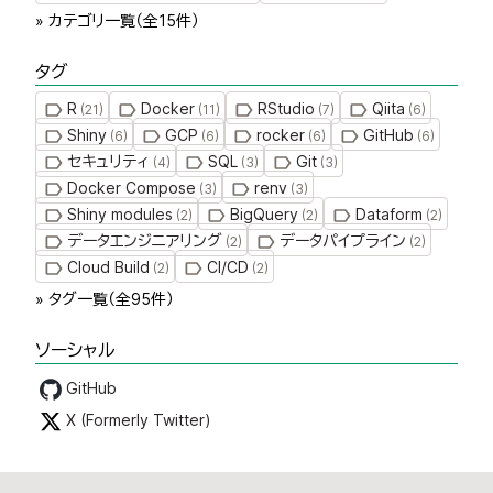
» カテゴリ一覧（全
15
件）
タグ
R
Docker
RStudio
Qiita
(
21
)
(
11
)
(
7
)
(
6
)
Shiny
GCP
rocker
GitHub
(
6
)
(
6
)
(
6
)
(
6
)
セキュリティ
SQL
Git
(
4
)
(
3
)
(
3
)
Docker Compose
renv
(
3
)
(
3
)
Shiny modules
BigQuery
Dataform
(
2
)
(
2
)
(
2
)
データエンジニアリング
データパイプライン
(
2
)
(
2
)
Cloud Build
CI/CD
(
2
)
(
2
)
» タグ一覧（全
95
件）
ソーシャル
GitHub
X (Formerly Twitter)