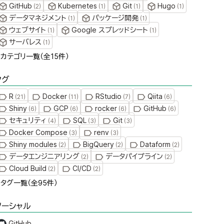
GitHub
Kubernetes
Git
Hugo
(
2
)
(
1
)
(
1
)
(
1
)
データマネジメント
パッケージ開発
(
1
)
(
1
)
ウェブサイト
Google スプレッドシート
(
1
)
(
1
)
サーバレス
(
1
)
» カテゴリ一覧（全
15
件）
タグ
R
Docker
RStudio
Qiita
(
21
)
(
11
)
(
7
)
(
6
)
Shiny
GCP
rocker
GitHub
(
6
)
(
6
)
(
6
)
(
6
)
セキュリティ
SQL
Git
(
4
)
(
3
)
(
3
)
Docker Compose
renv
(
3
)
(
3
)
Shiny modules
BigQuery
Dataform
(
2
)
(
2
)
(
2
)
データエンジニアリング
データパイプライン
(
2
)
(
2
)
Cloud Build
CI/CD
(
2
)
(
2
)
» タグ一覧（全
95
件）
ソーシャル
GitHub