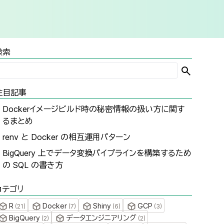
検索
注目記事
Dockerイメージビルド時の秘密情報の扱い方に関す
るまとめ
renv と Docker の相互運用パターン
BigQuery 上でデータ変換パイプラインを構築するため
の SQL の書き方
カテゴリ
R
Docker
Shiny
GCP
(
21
)
(
7
)
(
6
)
(
3
)
BigQuery
データエンジニアリング
(
2
)
(
2
)