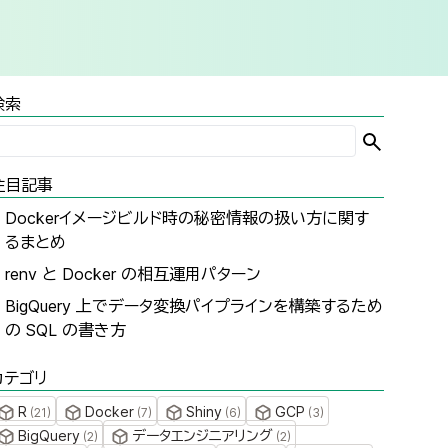
検索
注目記事
Dockerイメージビルド時の秘密情報の扱い方に関す
るまとめ
renv と Docker の相互運用パターン
BigQuery 上でデータ変換パイプラインを構築するため
の SQL の書き方
カテゴリ
R
Docker
Shiny
GCP
(
21
)
(
7
)
(
6
)
(
3
)
BigQuery
データエンジニアリング
(
2
)
(
2
)