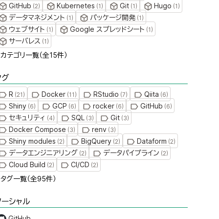
GitHub
Kubernetes
Git
Hugo
(
2
)
(
1
)
(
1
)
(
1
)
データマネジメント
パッケージ開発
(
1
)
(
1
)
ウェブサイト
Google スプレッドシート
(
1
)
(
1
)
サーバレス
(
1
)
» カテゴリ一覧（全
15
件）
タグ
R
Docker
RStudio
Qiita
(
21
)
(
11
)
(
7
)
(
6
)
Shiny
GCP
rocker
GitHub
(
6
)
(
6
)
(
6
)
(
6
)
セキュリティ
SQL
Git
(
4
)
(
3
)
(
3
)
Docker Compose
renv
(
3
)
(
3
)
Shiny modules
BigQuery
Dataform
(
2
)
(
2
)
(
2
)
データエンジニアリング
データパイプライン
(
2
)
(
2
)
Cloud Build
CI/CD
(
2
)
(
2
)
» タグ一覧（全
95
件）
ソーシャル
GitHub