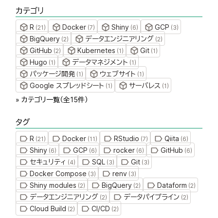
カテゴリ
R
Docker
Shiny
GCP
(
21
)
(
7
)
(
6
)
(
3
)
BigQuery
データエンジニアリング
(
2
)
(
2
)
GitHub
Kubernetes
Git
(
2
)
(
1
)
(
1
)
Hugo
データマネジメント
(
1
)
(
1
)
パッケージ開発
ウェブサイト
(
1
)
(
1
)
Google スプレッドシート
サーバレス
(
1
)
(
1
)
» カテゴリ一覧（全
15
件）
タグ
R
Docker
RStudio
Qiita
(
21
)
(
11
)
(
7
)
(
6
)
Shiny
GCP
rocker
GitHub
(
6
)
(
6
)
(
6
)
(
6
)
セキュリティ
SQL
Git
(
4
)
(
3
)
(
3
)
Docker Compose
renv
(
3
)
(
3
)
Shiny modules
BigQuery
Dataform
(
2
)
(
2
)
(
2
)
データエンジニアリング
データパイプライン
(
2
)
(
2
)
Cloud Build
CI/CD
(
2
)
(
2
)