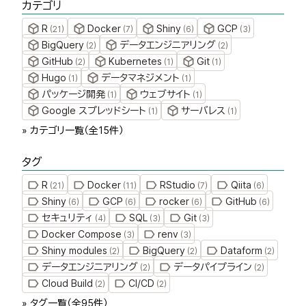
カテゴリ
R
Docker
Shiny
GCP
(
21
)
(
7
)
(
6
)
(
3
)
BigQuery
データエンジニアリング
(
2
)
(
2
)
GitHub
Kubernetes
Git
(
2
)
(
1
)
(
1
)
Hugo
データマネジメント
(
1
)
(
1
)
パッケージ開発
ウェブサイト
(
1
)
(
1
)
Google スプレッドシート
サーバレス
(
1
)
(
1
)
» カテゴリ一覧（全
15
件）
タグ
R
Docker
RStudio
Qiita
(
21
)
(
11
)
(
7
)
(
6
)
Shiny
GCP
rocker
GitHub
(
6
)
(
6
)
(
6
)
(
6
)
セキュリティ
SQL
Git
(
4
)
(
3
)
(
3
)
Docker Compose
renv
(
3
)
(
3
)
Shiny modules
BigQuery
Dataform
(
2
)
(
2
)
(
2
)
データエンジニアリング
データパイプライン
(
2
)
(
2
)
Cloud Build
CI/CD
(
2
)
(
2
)
» タグ一覧（全
95
件）